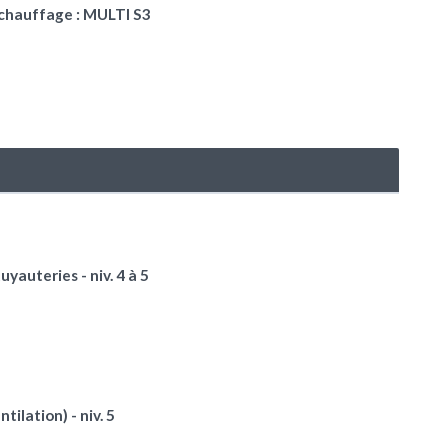
 chauffage : MULTI S3
yauteries - niv. 4 à 5
tilation) - niv. 5