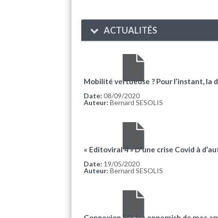
ACTUALITÉS
Mobilité vertueuse ? Pour l’instant, la 
Date:
08/09/2020
Auteur:
Bernard SESOLIS
« Editoviral 4 » D’une crise Covid à d’a
Date:
19/05/2020
Auteur:
Bernard SESOLIS
Connexion 5G, les ennemish de mes a