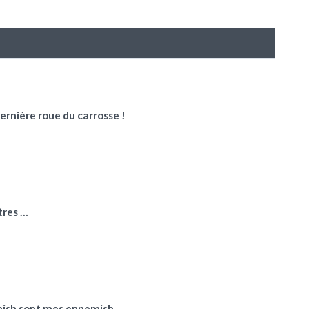
dernière roue du carrosse !
utres …
mish sont mes ennemish