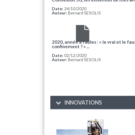
Date:
24/10/2020
Auteur:
Bernard SESOLIS
2020, année à fables : « le vrai et le faux
confinement ? » ...
Date:
02/12/2020
Auteur:
Bernard SESOLIS
INNOVATIONS