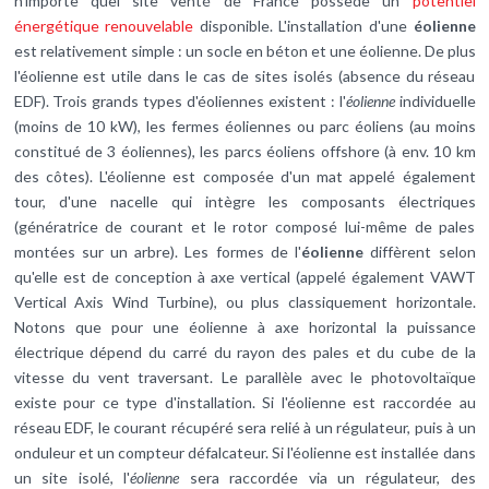
n'importe quel site venté de France possède un
potentiel
énergétique renouvelable
disponible. L'installation d'une
éolienne
est relativement simple : un socle en béton et une éolienne. De plus
l'éolienne est utile dans le cas de sites isolés (absence du réseau
EDF). Trois grands types d'éoliennes existent : l'
éolienne
individuelle
(moins de 10 kW), les fermes éoliennes ou parc éoliens (au moins
constitué de 3 éoliennes), les parcs éoliens offshore (à env. 10 km
des côtes). L'éolienne est composée d'un mat appelé également
tour, d'une nacelle qui intègre les composants électriques
(génératrice de courant et le rotor composé lui-même de pales
montées sur un arbre). Les formes de l'
éolienne
diffèrent selon
qu'elle est de conception à axe vertical (appelé également VAWT
Vertical Axis Wind Turbine), ou plus classiquement horizontale.
Notons que pour une éolienne à axe horizontal la puissance
électrique dépend du carré du rayon des pales et du cube de la
vitesse du vent traversant. Le parallèle avec le photovoltaïque
existe pour ce type d'installation. Si l'éolienne est raccordée au
réseau EDF, le courant récupéré sera relié à un régulateur, puis à un
onduleur et un compteur défalcateur. Si l'éolienne est installée dans
un site isolé, l'
éolienne
sera raccordée via un régulateur, des