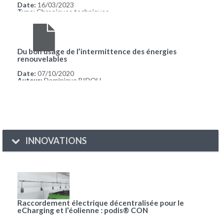
Date:
16/03/2023
Type:
Chroniques techniques
Du bon usage de l’intermittence des énergies
renouvelables
Date:
07/10/2020
Auteur:
Dominique BIDOU
INNOVATIONS
Raccordement électrique décentralisée pour le
eCharging et l’éolienne : podis® CON