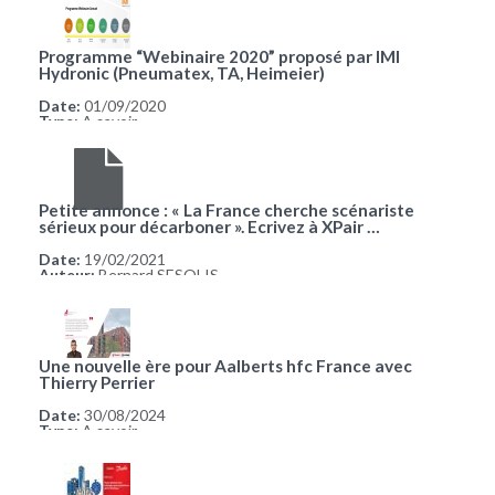
Programme “Webinaire 2020” proposé par IMI
Hydronic (Pneumatex, TA, Heimeier)
Date:
01/09/2020
Type:
A savoir
Petite annonce : « La France cherche scénariste
sérieux pour décarboner ». Ecrivez à XPair …
Date:
19/02/2021
Auteur:
Bernard SESOLIS
Une nouvelle ère pour Aalberts hfc France avec
Thierry Perrier
Date:
30/08/2024
Type:
A savoir