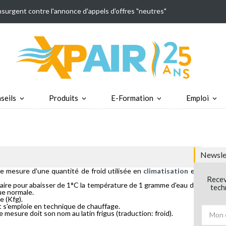
insurgent contre l'annonce d'appels d'offres "neutres"
seils
Produits
E-Formation
Emploi
Newslet
 de mesure d'une quantité de froid utilisée en
climatisation
et
Recev
ssaire pour abaisser de 1°C la température de 1 gramme d'eau de
tech
ue normale.
e (Kfg).
et s'emploie en technique de chauffage.
e mesure doit son nom au latin frigus (traduction: froid).