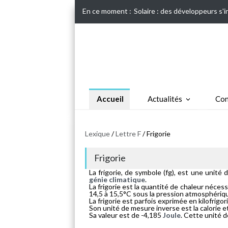
En ce moment :
Solaire : des développeurs s'
Accueil
Actualités
Con
Lexique
/
Lettre F
/ Frigorie
Frigorie
La frigorie, de symbole (fg), est une unité
génie climatique
.
La frigorie est la quantité de chaleur néce
14,5 à 15,5°C sous la pression atmosphériq
La frigorie est parfois exprimée en kilofrigori
Son unité de mesure inverse est la calorie 
Sa valeur est de -4,185
Joule
. Cette unité d