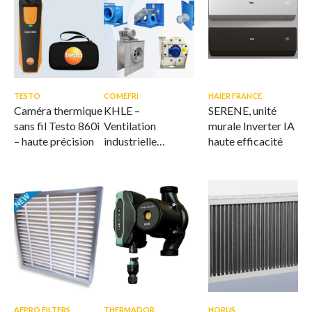
TESTO
COMEFRI
HAIER FRANCE
Caméra thermique
KHLE –
SERENE, unité
sans fil Testo 860i
Ventilation
murale Inverter IA
– haute précision
industrielle
haute efficacité
offshore et marine
AFPRO FILTERS
THERMADOR
HORUS