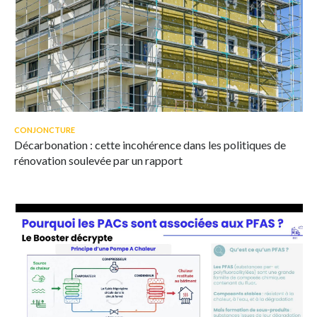
© iStock/Zigmunds Dizgalvis
Des travaux d'isolation thermique par l'extérieur dans le cadre du
CONJONCTURE
chantier de rénovation d'un immeuble.
Décarbonation : cette incohérence dans les politiques de
rénovation soulevée par un rapport