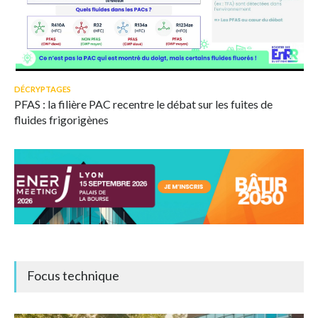
© Capture d'écran webinaire A4MT - Booster des ENR
Très médiatisées, les substances per- et polyfluoroalkylées
DÉCRYPTAGES
peuvent aussi être émises par les PAC.
PFAS : la filière PAC recentre le débat sur les fuites de
fluides frigorigènes
Focus technique